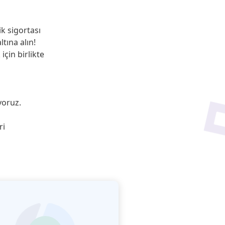
k sigortası
ltına alın!
çin birlikte
yoruz.
ri