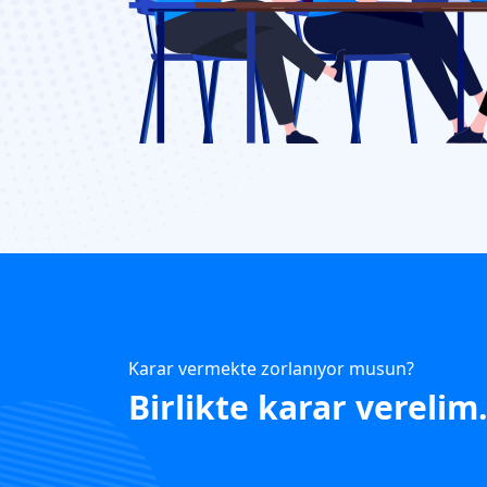
Karar vermekte zorlanıyor musun?
Birlikte karar verelim