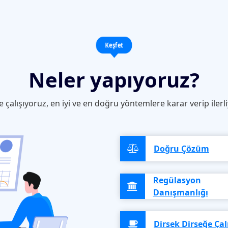
Keşfet
Neler yapıyoruz?
te çalışıyoruz, en iyi ve en doğru yöntemlere karar verip ilerl
Doğru Çözüm
Regülasyon
Danışmanlığı
Dirsek Dirseğe Ça