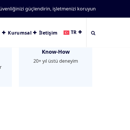
üvenliğinizi güçlendirin, işletmenizi koruyun
TR
ı
Kurumsal
İletişim
Know-How
20+ yıl üstü deneyim
r