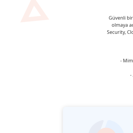
Güvenli bi
olmaya ada
Security, C
- Mim
-