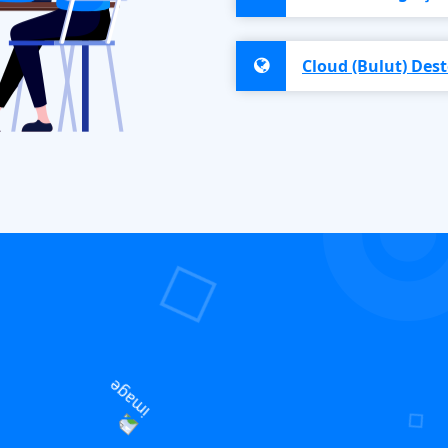
Cloud (Bulut) Dest
.