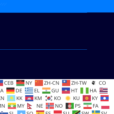
CEB
NY
ZH-CN
ZH-TW
CO
KA
DE
EL
GU
HT
HA
KN
KK
KM
KO
KU
KY
MN
MY
NE
NO
PS
FA
SL
SO
ES
SU
SW
SV