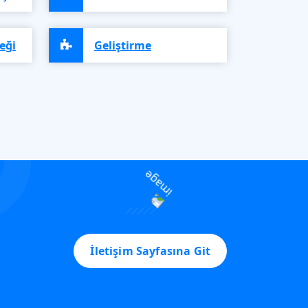
eği
Geliştirme
İletişim Sayfasına Git