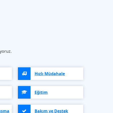
iyoruz.
Hızlı Müdahale
Eğitim
lışma
Bakım ve Destek