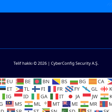
Telif hakkı © 2026 | CyberConfig Security A.Ş.
EU
BE
BN
BS
BG
CA
ET
TL
FI
FR
FY
GL
IG
ID
GA
IT
JA
JW
G
MS
ML
MT
MI
MR
GD
SR
ST
SN
SD
SI
SK