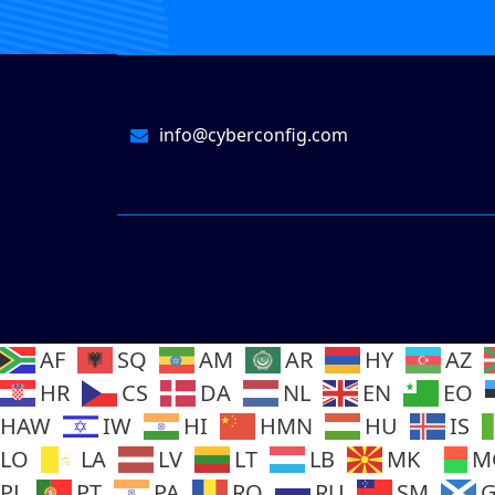
info@cyberconfig.com
AF
SQ
AM
AR
HY
AZ
HR
CS
DA
NL
EN
EO
HAW
IW
HI
HMN
HU
IS
LO
LA
LV
LT
LB
MK
M
PL
PT
PA
RO
RU
SM